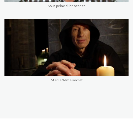
Sous peine d'innocence
M et le 3ème secret